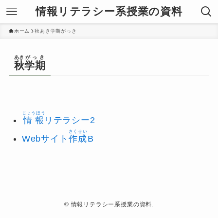
情報リテラシー系授業の資料
ホーム
秋あき学期がっき
あき
がっき
秋
学期
じょうほう
情報
リテラシー2
さくせい
Webサイト
作成
B
©
情報リテラシー系授業の資料.